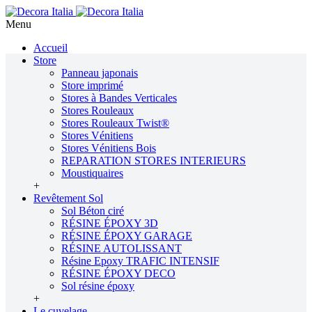
Menu
Accueil
Store
Panneau japonais
Store imprimé
Stores à Bandes Verticales
Stores Rouleaux
Stores Rouleaux Twist®
Stores Vénitiens
Stores Vénitiens Bois
REPARATION STORES INTERIEURS
Moustiquaires
+
Revêtement Sol
Sol Béton ciré
RÉSINE ÉPOXY 3D
RÉSINE ÉPOXY GARAGE
RÉSINE AUTOLISSANT
Résine Epoxy TRAFIC INTENSIF
RÉSINE ÉPOXY DECO
Sol résine époxy
+
Le cuvelage