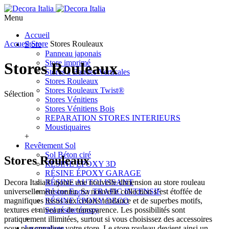
Menu
Accueil
Accueil
Store
Stores Rouleaux
Store
Panneau japonais
Store imprimé
Stores Rouleaux
Stores à Bandes Verticales
Stores Rouleaux
Stores Rouleaux Twist®
Sélection
Stores Vénitiens
Stores Vénitiens Bois
REPARATION STORES INTERIEURS
Moustiquaires
+
Revêtement Sol
Sol Béton ciré
Stores Rouleaux
RÉSINE ÉPOXY 3D
RÉSINE ÉPOXY GARAGE
Decora Italia® ajoute une nouvelle dimension au store rouleau
RÉSINE AUTOLISSANT
universellement connu. Sa nouvelle collection s’est étoffée de
Résine Epoxy TRAFIC INTENSIF
magnifiques tissus aux coloris tendance et de superbes motifs,
RÉSINE ÉPOXY DECO
textures et niveaux de transparence. Les possibilités sont
Sol résine époxy
pratiquement illimitées, surtout si vous choisissez des accessoires
+
pour personnaliser votre store. Le store rouleau devient ainsi un
Le cuvelage