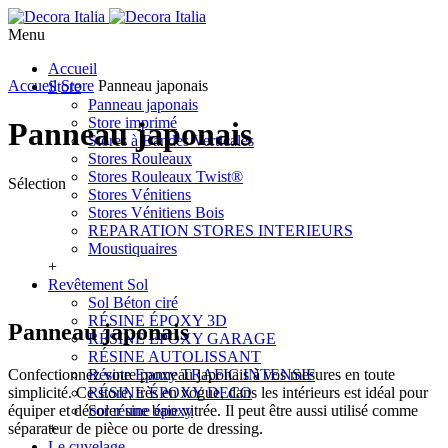
Menu
Accueil
Accueil
Store
Panneau japonais
Store
Panneau japonais
Store imprimé
Panneau japonais
Stores à Bandes Verticales
Stores Rouleaux
Stores Rouleaux Twist®
Sélection
Stores Vénitiens
Stores Vénitiens Bois
REPARATION STORES INTERIEURS
Moustiquaires
+
Revêtement Sol
Sol Béton ciré
RÉSINE ÉPOXY 3D
Panneau japonais
RÉSINE ÉPOXY GARAGE
RÉSINE AUTOLISSANT
Confectionnez votre panneau japonais à vos mesures en toute
Résine Epoxy TRAFIC INTENSIF
simplicité. Ce store, très en vogue, dans les intérieurs est idéal pour
RÉSINE ÉPOXY DECO
équiper et décorer une baie vitrée. Il peut être aussi utilisé comme
Sol résine époxy
séparateur de pièce ou porte de dressing.
+
Le cuvelage