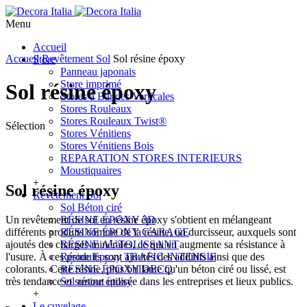
Menu
Accueil
Accueil
Revêtement Sol
Sol résine époxy
Store
Panneau japonais
Store imprimé
Sol résine époxy
Stores à Bandes Verticales
Stores Rouleaux
Stores Rouleaux Twist®
Sélection
Stores Vénitiens
Stores Vénitiens Bois
REPARATION STORES INTERIEURS
Moustiquaires
+
Sol résine époxy
Revêtement Sol
Sol Béton ciré
Un revêtement de sol en résine époxy s'obtient en mélangeant
RÉSINE ÉPOXY 3D
différents produits comme de la résine, un durcisseur, auxquels sont
RÉSINE ÉPOXY GARAGE
ajoutés des charges minérales, ce qui en augmente sa résistance à
RÉSINE AUTOLISSANT
l'usure. À ces produits sont ajoutés des additifs ainsi que des
Résine Epoxy TRAFIC INTENSIF
colorants. Cette résine, plus brillante qu'un béton ciré ou lissé, est
RÉSINE ÉPOXY DECO
très tendance et surtout utilisée dans les entreprises et lieux publics.
Sol résine époxy
+
Le cuvelage